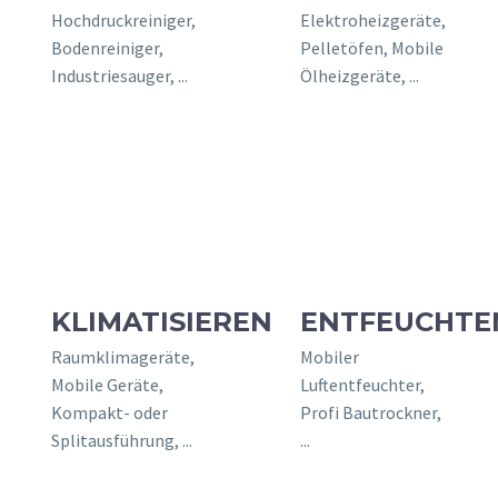
Hochdruckreiniger,
Elektroheizgeräte,
You have some jquery.js library include that comes afte
Bodenreiniger,
Pelletöfen, Mobile
To fix this, you 
Industriesauger, ...
Ölheizgeräte, ...
1. Set 'Module General Options' -> 'Advanced' -> 'jQue
on
2. Find the double jQuery.js inc
KLIMATISIEREN
ENTFEUCHTE
Raumklimageräte,
Mobiler
Mobile Geräte,
Luftentfeuchter,
Kompakt- oder
Profi Bautrockner,
Splitausführung, ...
...